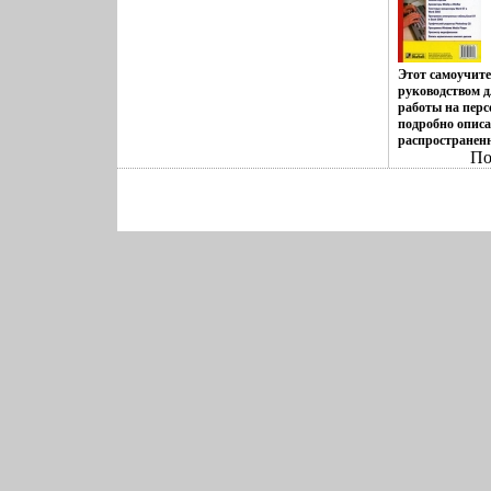
учетом соврем
новой главой 
профессиональ
систвйвпяемы" 
фельдшеров Изд
Этот самоучит
дополненное А
руководством 
Виктор Гельфа
работы на пер
подробно опис
распространен
По
Windows 98 и 
наибобыумклее
Internet Explor
Excel, WinRAR,
возможности о
программных п
такой точки зр
их помощью и 
результатвйга
читатель сможе
научиться: нас
Windows, устан
оборудование и
текстами и эл
подключаться к
использовать 
и электронной
видеофильмы, 
создавать муз
Книга предназ
пользователей