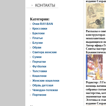
издание Сохра
школе, затем в
Издательство: 
1876 году отец
1984 г Твердый
вынужден бежат
150000 экз Форм
Павлович остал
Цветные иллюс
литературные р
Категории:
Очки RAY-BAN
Кроссовки
Рассказы о сов
Брелоки
конструкторах
Платье
межпланетных 
выдающихся пи
Блузки
Автор вфщьэ Г
Обуви
Советы мастер
Свитера женские
Букинистическ
Очень хорошая
Cумки
РСФСР, 1979 г 
Перчатки
Тираж: 25000 э
Футболки
(~145х217 мм) 
Толстовки
Кошелеки
Женские кошелеки
Редактор: Л Го
Обувь детская
помощь начин
собраны стать
Чемодан-тележки
мастерства, ко
Портмоне
знаменитые ма
Эстетика и ста
Книга состоитб
издание Сохра
"Творческий пр