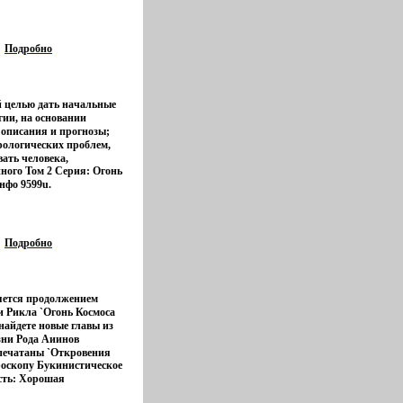
кс, 1994 г Мягкая
Остальное можно
SBN 5-7288-0024-6
аться, но понять логику
Формат: 84x108/32
 человеку невозможно,
 9596u.
 ума С другой стороны,
Подробно
 Писаниях изложен
 то это сделано по
зволению Автор Татьяна
й целью дать начальные
гии, на основании
 описания и прогнозы;
рологических проблем,
ать человека,
ного Том 2 Серия: Огонь
ся этой нбысюкаукой, на
нфо 9599u.
 Книга призвана также
сы естественно
изучения астрологии и
ику, которая
 только человек
Подробно
й науки Авторы Семира
яется продолжением
и Рикла `Огонь Космоса
 найдете новые главы из
зни Рода Аиинов
печатаны `Откровения
роскопу Букинистическое
 они бысюмзаписывались
сть: Хорошая
 Рикла на Землю- без
 Урании, 2001 г Мягкая
ояснений Полюбившиеся