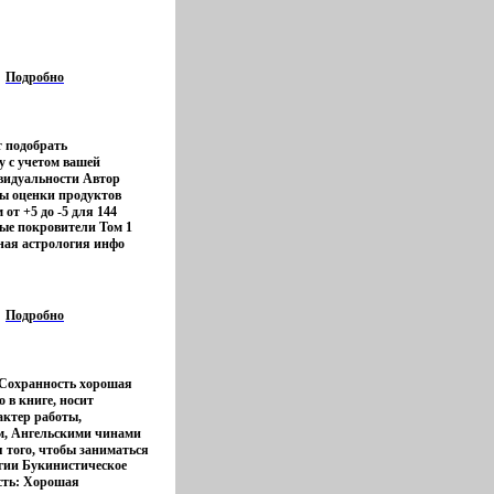
о цикбыумыла лунного
аря вместе с описанием
й гороскоп содержит
ологическое описание
кого типа,
Подробно
знакам китайского
цикла Кроме того,
нать о том, какое
арактер оказывает не
т подобрать
ас рождения, а также о
у с учетом вашей
лучше употреблять
видуальности Автор
ределенным знаком,
цы оценки продуктов
х наиболее уязвимы, и
от +5 до -5 для 144
бое внимание уделено
ые покровители Том 1
ленных по
в, а также
ная астрология инфо
ти к знаку зодиака и
ода рождения по
летнему китайскому
дарю и месяцу рождения
на, несомненно,
 солнечному календарю
ому, кто стремится найти
аглядными таблицами и
нальное питание,
Подробно
ссчитана на широкий
ю и полноценную жизнь
тор Александер.
а.
 Сохранность хорошая
о в книге, носит
актер работы,
м, Ангельскими чинами
я того, чтобы заниматься
гии Букинистическое
которыебысюе касаются
сть: Хорошая
 что окружает