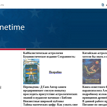
Каббалистическая астрология
Китайская астроло
Букинистическое издание Сохранность:
хотели бы знать о 
Хорошая Издательство: АСТ-Пресс, 2000 г
Твердый переплет, 784 стр ISBN 5-7805-
0591-8 Тираж: 10000 экз Формат: 70x100/16
(~167x236 мм) инфо 9526u.
Подробно
Переводчик: Д Гаев Автор книги
Книга известного 
предпринимает смелую попытку
парапсихолога Ал
проследить присутствие астрологических
подробному излож
знаний в иудаизме начиная с Библии
принципов древне
Неизвестные широкой публике
В данной работе п
Тайны магических цифр: Как узнать свое
Питание по звезда
астрологические изыскания в
характеристики вс