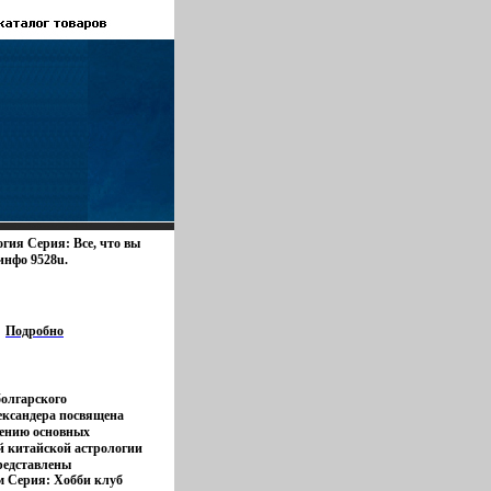
гия Серия: Все, что вы
инфо 9528u.
Подробно
болгарского
ександера посвящена
ению основных
й китайской астрологии
редставлены
м Серия: Хобби клуб
ех лет