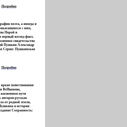
 вы сможете найти
вопросы, например,
Подробно
ть знаков зодиака,
збранника, а также
ь вйваълюбопытной, а
й информации Автор Л
рафии поэта, а иногда и
рикасавшихся с ним,
тва Порой и
 первый взгляд факт,
освенное свидетельство
ый Пушкин Александр
ут новымбысоби гранями
мя Серия: Пушкинская
исателя, что-то
2782u.
оятельствах его жизни и
, когда интерес к
ям пушкинской
робностям интимной
Подробно
мого поэта, но и его
 поистине
й характер, так важно
взвешенность в
 яркие повествования
 жизни гения,
и ВсИванова,
может, наибольшее
 жизненном пути
осприятие в огромной
авторов русская
колений Автор посчитал
ла от родной земли,
части выполненной, если
 Пушкина в истории
 чужие", вбыуфд
 читателем встал образ
издание Сохранность:
ю или вечную эмиграцию
, не безгрешного, но
тво: Наука, 1990 г
ское издательство
ьного, болезненно
336 стр ISBN 5-02-
ило в свет
честью, стойкого в
0000 экз Формат:
 опыт беженца -
гах, верного в дружбе