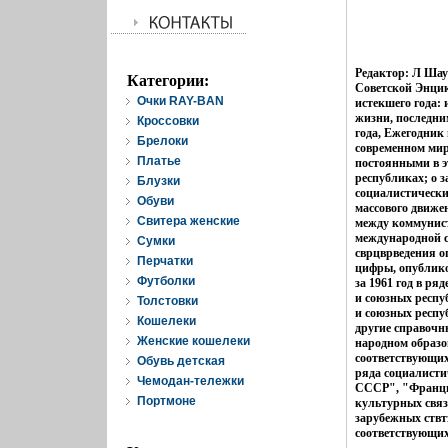
Редактор: Л Шау
Категории:
Советской Энцик
Очки RAY-BAN
истекшего года:
жизни, последни
Кроссовки
года, Ежегодник
Брелоки
современном мир
Платье
постоянными в э
республиках; о 
Блузки
социалистически
Обуви
массового движе
Свитера женские
между коммунист
международной с
Cумки
сврцврведения о
Перчатки
цифры, опублико
Футболки
за 1961 год в р
и союзных респ
Толстовки
и союзных респу
Кошелеки
другие справочн
Женские кошелеки
народном образо
соответствующих
Обувь детская
ряда социалисти
Чемодан-тележки
СССР", "Франци
Портмоне
культурных связ
зарубежных ствт
соответствующих