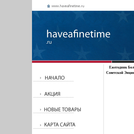
Ежегодник Бол
Советской Энцик