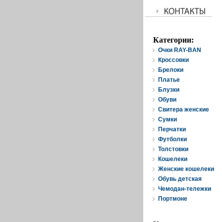
Категории:
Очки RAY-BAN
Кроссовки
Брелоки
Платье
Блузки
Обуви
Свитера женские
Cумки
Перчатки
Футболки
Толстовки
Кошелеки
Женские кошелеки
Обувь детская
Чемодан-тележки
Портмоне