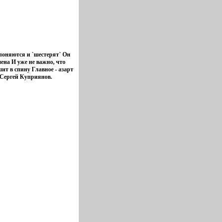
клоняются и `шестерят` Он
ена И уже не важно, что
ит в спину Главное - азарт
р Сергей Куприянов.