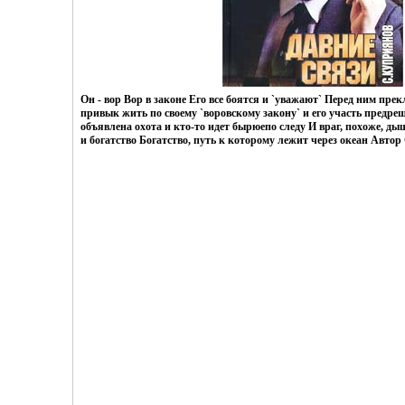
Он - вор Вор в законе Его все боятся и `уважают` Перед ним пре
привык жить по своему `воровскому закону` и его участь предреш
объявлена охота и кто-то идет бырюепо следу И враг, похоже, дыш
и богатство Богатство, путь к которому лежит через океан Авто