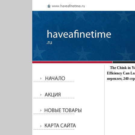
The Chink in Y
Efficiency Can L
переплет, 240 ст