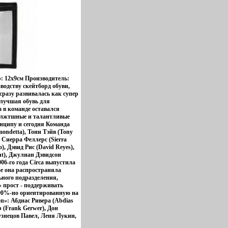
р: 12x9см Производитель:
водству скейтборд обуви,
сразу развивалась как супер
 лучшая обувь для
 в команде оставался
ввлжтшные и талантливые
инципу и сегодня Команда
mondetta), Тони Тэйв (Tony
, Сиерра Феллерс (Sierra
), Дэвид Рис (David Reyes),
nt), Джулиан Дэвидсон
006-го года Circa выпустила
ое она распространяла
ьного подразделения,
» прост - поддерживать
100%-но ориентированную на
n»: Абдиас Ривера (Abdias
 (Frank Gerwer), Дон
узнецов Павел, Леня Лукин,