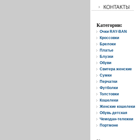
Категории:
Очки RAY-BAN
Кроссовки
Брелоки
Платье
Блузки
Обуви
Свитера женские
Cумки
Перчатки
Футболки
Толстовки
Кошелеки
Женские кошелеки
Обувь детская
Чемодан-тележки
Портмоне