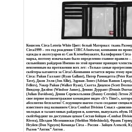
Кошелек Circa Loteria White Цвет: белый Материал: ткань Разме
Circa1999 – это год рождения CIRCA footwear, компании по произ
одежды и аксессуаров из Сан Клемебюуакнте, Калифорния Circa 
марка, поэтому изначально было определенно главное правило –
сильнейших райдеров Именно по этой причине принцип членства
неизменным на протяжении всех лет: «Только самые прогресси
скейтеры катаются за Circa!»Компания остается верна этому пр
Circa: Райан Галлант (Ryan Gallant), Питер Рамондетта (Peter Ra
Tave), Джон Элли (Jon Allie), Эдриан Лопез (Adrian Ramon Lopez)
Fellers), Уокер Райан (Walker Ryan), Скотта Дицензо (Scott Decenzo
Виндзор Джэймс (Windsor James), Деннис Дуррант (Dennis Durra
(Julian Davidson), Денни Серевсолъзини (Danny Cerezini) Летом 2
свое первое полнометражное командное видео «It’s Time!», котор
абсолютно бесплатно! Следующем шагом стало создание специал
известного под названием Circa Combat Division Смысл «дивизии
молодых и талантливых райдеров и, конечно, выпускать обувь 
скейтбординг по доступным ценам Состав бойцов «Combat Divisio
Rivera), Шелдон Мелешински (Sheldon Meleshinski), Франк Гервер
Нгуйен (Don Nguyen) Команда Circa – Россия - Зайцев Алексей, К
Рылов “Антик” Антон .