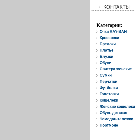
Категории:
Очки RAY-BAN
Кроссовки
Брелоки
Платье
Блузки
Обуви
Свитера женские
Cумки
Перчатки
Футболки
Толстовки
Кошелеки
Женские кошелеки
Обувь детская
Чемодан-тележки
Портмоне