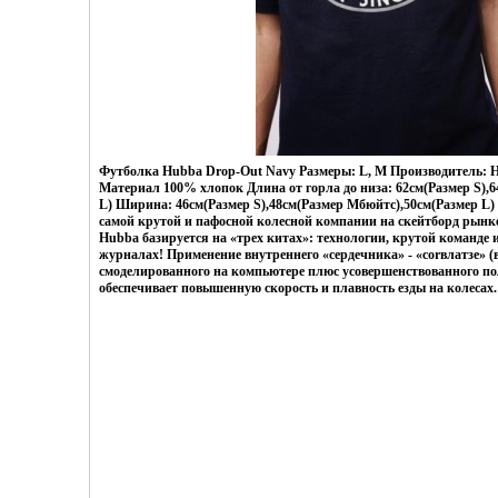
Футболка Hubba Drop-Out Navy Размеры: L, M Производитель: 
Материал 100% хлопок Длина от горла до низа: 62см(Размер S),6
L) Ширина: 46см(Размер S),48см(Размер Mбюйтс),50см(Размер L)
самой крутой и пафосной колесной компании на скейтборд рынк
Hubba базируется на «трех китах»: технологии, крутой команде
журналах! Применение внутреннего «сердечника» - «corвлатзe» (
смоделированного на компьютере плюс усовершенствованного п
обеспечивает повышенную скорость и плавность езды на колесах.