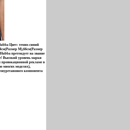
Hubba Цвет: темно-синий
4см(Размер M),66см(Размер
 Hubba претендует на звание
е! Высокий уровень марки
 и провокационной рекламе в
во многих моделях),
олиуретанового компонента