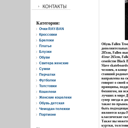
Категории:
Очки RAY-BAN
Кроссовки
Брелоки
Обувь Fallen Tr
Платье
дополнительных 
Блузки
285cm, Fallen man
41eur 265cm, Fal
Обуви
семействе Black B
Свитера женские
Slave skateboard
Cумки
человек, в конц
ставший родонач
Перчатки
направлена на с
Футболки
говорит о своей 
Толстовки
принципы, подде
бмхингом, ни вс
Кошелеки
лучших в мире Д
Женские кошелеки
супер звезда и д
Обувь детская
также по прыжка
быть подходящая
Чемодан-тележки
являются кеды F
Портмоне
классические ске
Также вы можете 
куртки, толстов