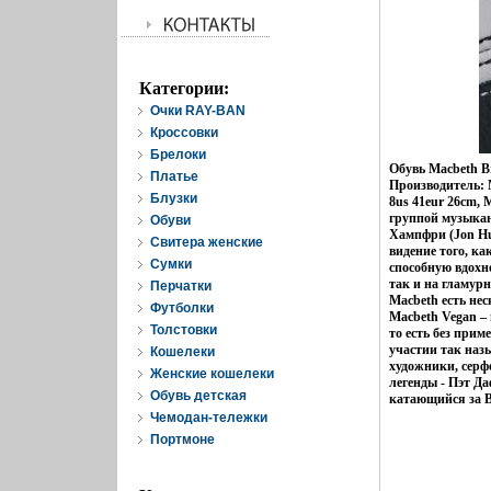
Категории:
Очки RAY-BAN
Кроссовки
Брелоки
Обувь Macbeth B
Платье
Производитель: 
Блузки
8us 41eur 26cm, 
группой музыкан
Обуви
Хампфри (Jon Hu
Свитера женские
видение того, ка
Cумки
способную вдохно
так и на гламур
Перчатки
Macbeth есть нес
Футболки
Macbeth Vegan –
Толстовки
то есть без прим
участии так наз
Кошелеки
художники, серф
Женские кошелеки
легенды - Пэт Да
Обувь детская
катающийся за Bl
Чемодан-тележки
Портмоне