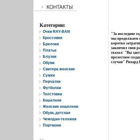
Категории:
Очки RAY-BAN
"За последние г
Кроссовки
мы продолжаем ж
коротко затраги
Брелоки
закончил свои р
Платье
сказал: "Вы здес
Блузки
прелестное созд
случая" Рихард 
Обуви
Свитера женские
Cумки
Перчатки
Футболки
Толстовки
Кошелеки
Женские кошелеки
Обувь детская
Чемодан-тележки
Портмоне