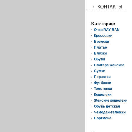
Категории:
Очки RAY-BAN
Кроссовки
Брелоки
Платье
Блузки
Обуви
Свитера женские
Cумки
Перчатки
Футболки
Толстовки
Кошелеки
Женские кошелеки
Обувь детская
Чемодан-тележки
Портмоне