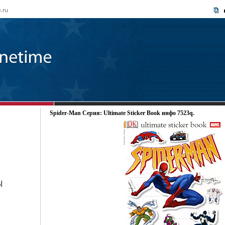
Spider-Man Серия: Ultimate Sticker Book инфо 7523q.