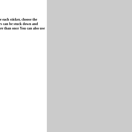
e each sticker, choose the
kers can be stuck down and
ore than once You can also use