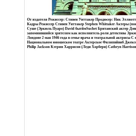
От издателя Режиссер: Стивен Уиттакер Продюсер: Ник Эллиот
Кадры Режиссер Стивен Уиттакер Stephen Whittaker Актеры (пок
Суше (Эркюль Пуаро) David бытймSuchet Британский актер Дэви
запомнившийся зрителям как исполнитель роли детектива Эркю
Лондоне 2 мая 1946 года в семье врача и театральной актрисы С 
Национальном юношеском театре Актерское Филипвйвиб Джекс
Philip Jackson Кэтрин Харрисон (Леди Хорбери) Cathryn Harrison