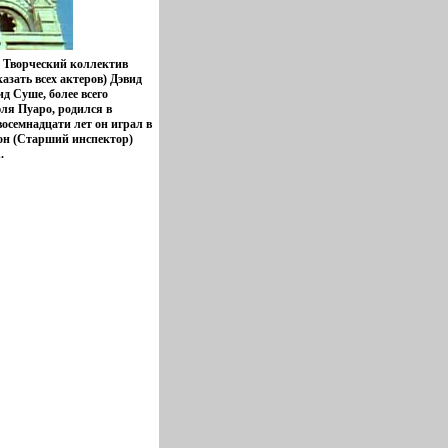
т Творческий коллектив
азать всех актеров) Дэвид
д Суше, более всего
ля Пуаро, родился в
восемнадцати лет он играл в
он (Старший инспектор)
.