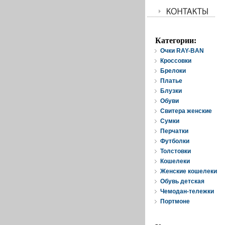
Категории:
Очки RAY-BAN
Кроссовки
Брелоки
Платье
Блузки
Обуви
Свитера женские
Cумки
Перчатки
Футболки
Толстовки
Кошелеки
Женские кошелеки
Обувь детская
Чемодан-тележки
Портмоне