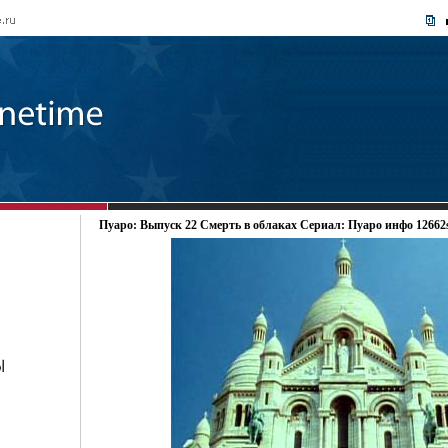
Пуаро: Выпуск 22 Смерть в облаках Сериал: Пуаро инфо 12662