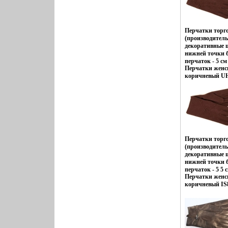
Перчатки торг
(производитель
декоративные 
нижней точки 
перчаток - 5 см
Перчатки женск
средняяМатери
коричневый UH-
быть указан не
Торговая марка
коричневый Ра
Перчатки торг
(производитель
декоративные 
нижней точки 
перчаток - 5 5 
Перчатки женск
средняяМатери
коричневый IS8
быть указан не
Торговая марка
коричневый Ра