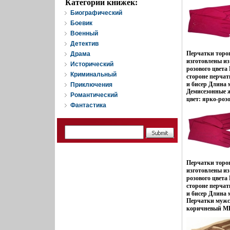
Категории книжек:
Торговая марка
Биографический
Размер: M;S С
Боевик
Военный
Детектив
Перчатки тор
Драма
изготовлены из
Исторический
розового цвета
Криминальный
стороне перчат
и бисер Длина
Приключения
Демисезонные ж
большого паль
Романтический
цвет: ярко-роз
5 5 см Длина п
Фантастика
8193y.
PH-79 Торговая
ярко-розового 
Румыния.
Перчатки тор
изготовлены из
розового цвета
стороне перчат
и бисер Длина
Перчатки мужск
большого паль
коричневый MKH
5 5 см Длина п
PH-75 Торговая
ярко-розовый 