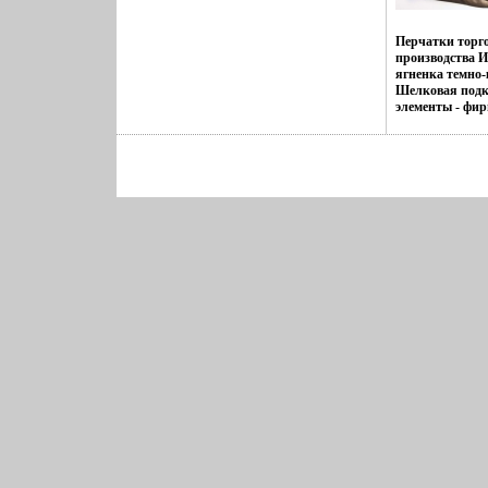
Перчатки тор
производства 
ягненка темно-
Шелковая подк
элементы - фи
кожаных ремн
пербютхсчатки 
стороне окант
нижней точки 
перчаток - 6 с
Артикул: IS851
Цвет: темно-ко
Страна: Итали