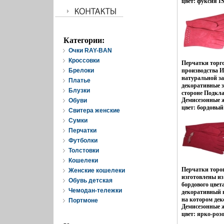
цвет: фуксия IS
удлиненная Ар
Торговая марка
Размер: 65;7;7
Категории:
Очки RAY-BAN
Кроссовки
Перчатки тор
Брелоки
производства 
натуральной з
Платье
декоративные 
Блузки
стороне Подкл
Демисезонные ж
Обуви
от нижней точ
цвет: бордовый 
бютфкдо края п
Свитера женские
средне-удлинен
Cумки
Торговая марка
Перчатки
Размер: 7;75 С
Футболки
Толстовки
Кошелеки
Перчатки тор
Женские кошелеки
изготовлены из
Обувь детская
бордового цвет
Чемодан-тележки
декоративный 
на котором де
Портмоне
Демисезонные ж
Длина манжеты
цвет: ярко-роз
большого пальц
8183y.
Длина пальцев 